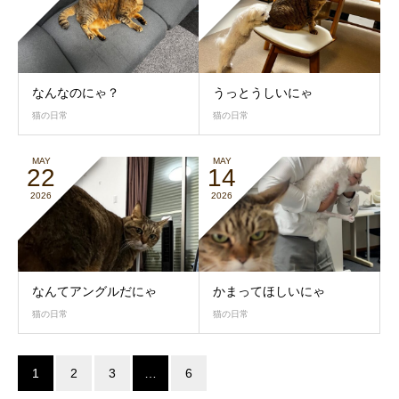
なんなのにゃ？
うっとうしいにゃ
猫の日常
猫の日常
MAY
MAY
22
14
2026
2026
なんてアングルだにゃ
かまってほしいにゃ
猫の日常
猫の日常
1
2
3
…
6