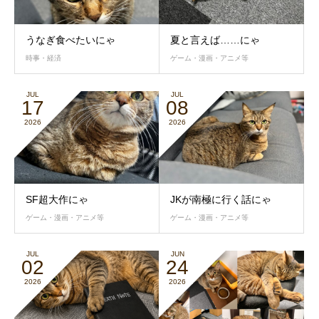
うなぎ食べたいにゃ
夏と言えば……にゃ
時事・経済
ゲーム・漫画・アニメ等
JUL
JUL
17
08
2026
2026
SF超大作にゃ
JKが南極に行く話にゃ
ゲーム・漫画・アニメ等
ゲーム・漫画・アニメ等
JUL
JUN
02
24
2026
2026