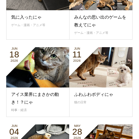
気に入ったにゃ
みんなの思い出のゲームを
教えてにゃ
ゲーム・漫画・アニメ等
ゲーム・漫画・アニメ等
JUN
JUN
18
11
2026
2026
アイス業界にまさかの動
ふわふわボディにゃ
き！？にゃ
猫の日常
時事・経済
JUN
MAY
04
28
2026
2026