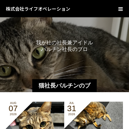
株式会社ライフオペレーション
我
が
社
の
社
長
兼
ア
イ
ド
ル
パ
ル
チ
ン
社
長
の
ブ
ロ
グ
で
猫社長パルチンのブ
ログ
AUG
JUL
07
31
2026
2026