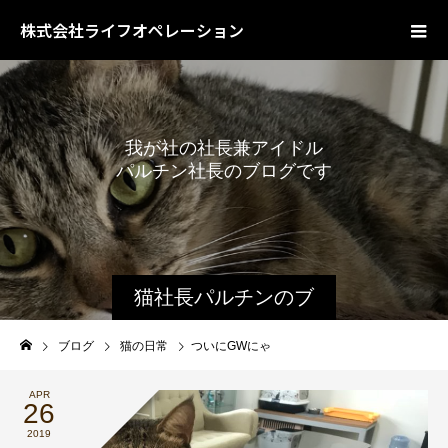
株式会社ライフオペレーション
我
が
社
の
社
長
兼
ア
イ
ド
ル
パ
ル
チ
ン
社
長
の
ブ
ロ
グ
で
す
猫社長パルチンのブ
ログ
ブログ
猫の日常
ついにGWにゃ
APR
26
2019