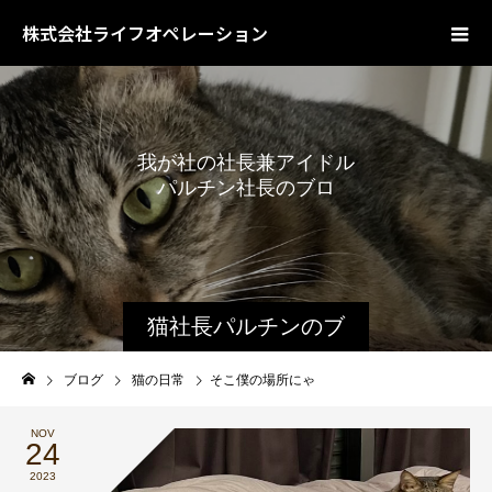
株式会社ライフオペレーション
我
が
社
の
社
長
兼
ア
イ
ド
ル
パ
ル
チ
ン
社
長
の
ブ
ロ
グ
で
猫社長パルチンのブ
ログ
ブログ
猫の日常
そこ僕の場所にゃ
NOV
24
2023