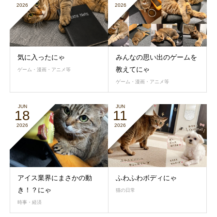
2026
2026
気に入ったにゃ
みんなの思い出のゲームを
教えてにゃ
ゲーム・漫画・アニメ等
ゲーム・漫画・アニメ等
JUN
JUN
18
11
2026
2026
アイス業界にまさかの動
ふわふわボディにゃ
き！？にゃ
猫の日常
時事・経済