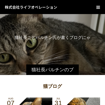
株式会社ライフオペレーション
猫
社
長
こ
と
パ
ル
チ
ン
氏
が
書
く
ブ
ロ
グ
に
ゃ
猫社長パルチンのブ
ログ
猫ブログ
AUG
JUL
07
31