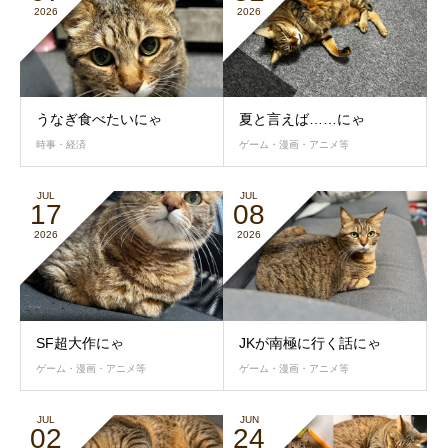
2026
2026
うなぎ食べたいにゃ
夏と言えば……にゃ
時事・経済
ゲーム・漫画・アニメ等
JUL
JUL
17
08
2026
2026
SF超大作にゃ
JKが南極に行く話にゃ
ゲーム・漫画・アニメ等
ゲーム・漫画・アニメ等
JUL
JUN
02
24